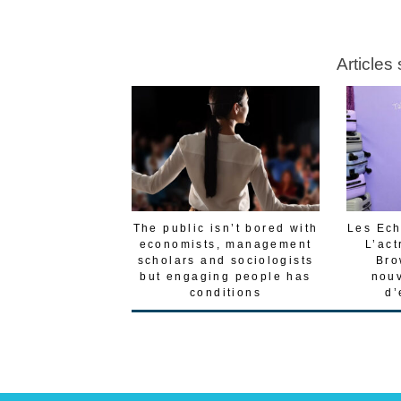
Articles
The public isn’t bored with
Les Ech
economists, management
L’act
scholars and sociologists
Bro
but engaging people has
nouv
conditions
d’