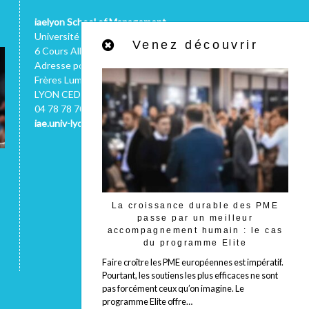
iaelyon School of Management
Université Jean Moulin
Venez découvrir
6 Cours Albert Thomas - 69008 LYON
Adresse postale : 1C, avenue des
Frères Lumière - CS 78242 - 69372
LYON CEDEX 08 (FRANCE)
04 78 78 70 66
iae.univ-lyon3.fr
La croissance durable des PME
passe par un meilleur
accompagnement humain : le cas
du programme Elite
Faire croître les PME européennes est impératif.
Pourtant, les soutiens les plus efficaces ne sont
pas forcément ceux qu’on imagine. Le
programme Elite offre…
Haut de page