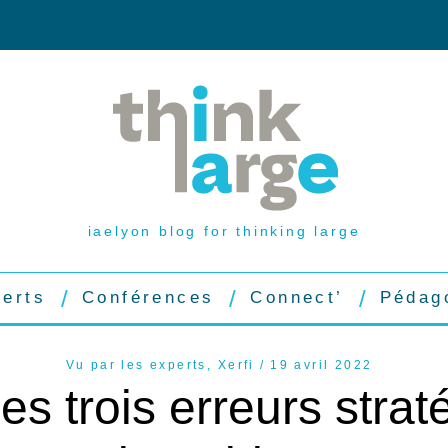
iaelyon blog for thinking large
perts
Conférences
Connect’
Pédag
Vu par les experts
,
Xerfi
19 avril 2022
les trois erreurs stra