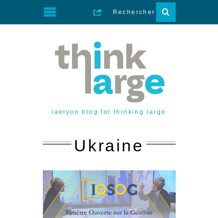
iaelyon blog for thinking large
Ukraine