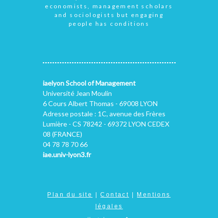
economists, management scholars
and sociologists but engaging
people has conditions
iaelyon School of Management
Université Jean Moulin
6 Cours Albert Thomas - 69008 LYON
Adresse postale : 1C, avenue des Frères
Lumière - CS 78242 - 69372 LYON CEDEX
08 (FRANCE)
04 78 78 70 66
iae.univ-lyon3.fr
Plan du site
|
Contact
|
Mentions
légales