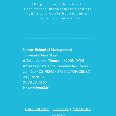
The public isn’t bored with
economists, management scholars
and sociologists but engaging
people has conditions
iaelyon School of Management
Université Jean Moulin
6 Cours Albert Thomas - 69008 LYON
Adresse postale : 1C, avenue des Frères
Lumière - CS 78242 - 69372 LYON CEDEX
08 (FRANCE)
04 78 78 70 66
iae.univ-lyon3.fr
Plan du site
|
Contact
|
Mentions
légales