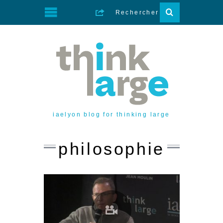
iaelyon blog for thinking large
philosophie