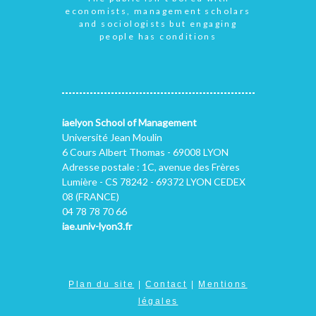
economists, management scholars
and sociologists but engaging
people has conditions
iaelyon School of Management
Université Jean Moulin
6 Cours Albert Thomas - 69008 LYON
Adresse postale : 1C, avenue des Frères
Lumière - CS 78242 - 69372 LYON CEDEX
08 (FRANCE)
04 78 78 70 66
iae.univ-lyon3.fr
Plan du site
|
Contact
|
Mentions
légales