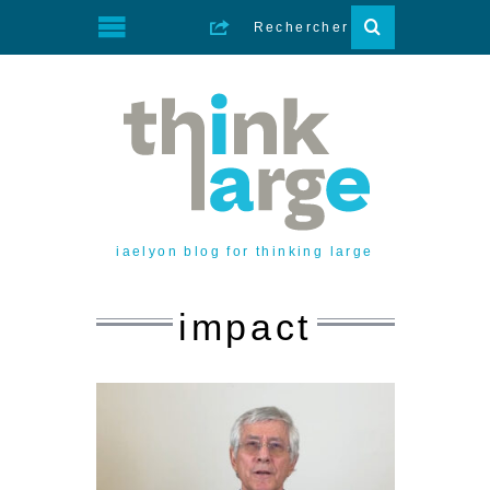
iaelyon blog for thinking large
impact