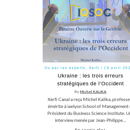
Vu par les experts
,
Xerfi
19 avril 20
Ukraine : les trois erreurs
stratégiques de l’Occident
By
Michel KALIKA
Xerfi Canal a reçu Michel Kalika, professe
émérite à iaelyon School of Management 
Président du Business Science Institute. U
interview menée par Jean-Philippe…
En savoir plus