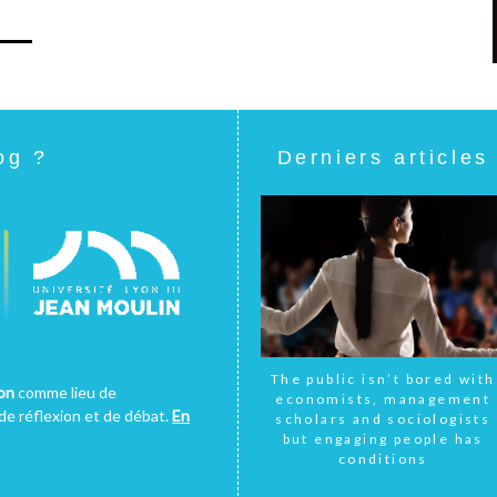
og ?
Derniers articles
The public isn’t bored with
yon
comme lieu de
economists, management
e réflexion et de débat.
En
scholars and sociologists
but engaging people has
conditions