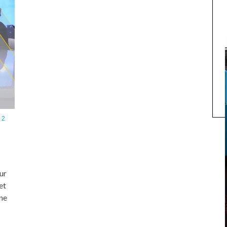
22
ur
et
ne