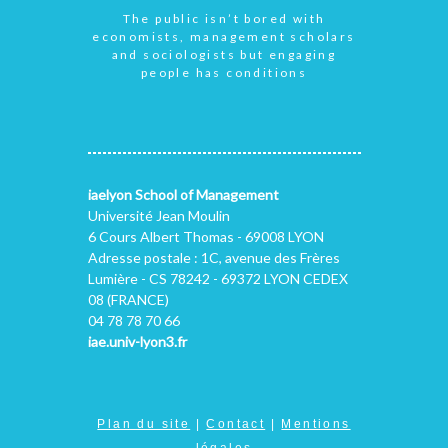
The public isn’t bored with
economists, management scholars
and sociologists but engaging
people has conditions
iaelyon School of Management
Université Jean Moulin
6 Cours Albert Thomas - 69008 LYON
Adresse postale : 1C, avenue des Frères
Lumière - CS 78242 - 69372 LYON CEDEX
08 (FRANCE)
04 78 78 70 66
iae.univ-lyon3.fr
Plan du site
|
Contact
|
Mentions
légales