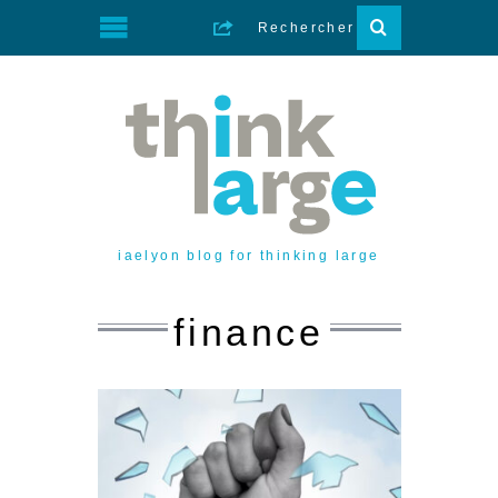
iaelyon blog for thinking large
finance