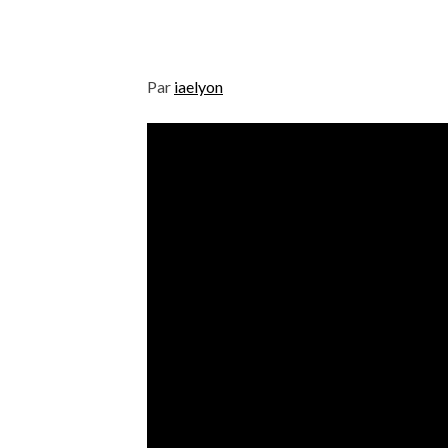
Par
iaelyon