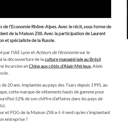
s de l’Economie Rhône-Alpes. Avec le récit, sous forme de
ent de la Maison Zilli. Avec la participation de Laurent
 et spécialiste de la Russie.
é par l’IAE Lyon et
Acteurs de l’économie
sur le
à la découverture de la
culture managériale au Brésil
une incursion en
Chine aux côtés d’Alain Mérieux
, Alain
ssie.
rès de 20 ans. Implantée au pays des Tsars depuis 1991, au
ique, cette marque de vêtements hauts de gamme pour
ourd’hui 52% de son chiffre d’affaires dans les pays de
s).
 et PDG de la Maison Zilli a-t-il senti qu’en s’implantant
on entreprise ?