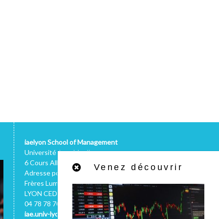
iaelyon School of Management
Université Jean Moulin
6 Cours Albert Thomas - 69008 LYON
Venez découvrir
Adresse postale : 1C, avenue des
Frères Lumière - CS 78242 - 69372
LYON CEDEX 08 (FRANCE)
04 78 78 70 66
iae.univ-lyon3.fr