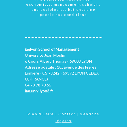
economists, management scholars
and sociologists but engaging
people has conditions
iaelyon School of Management
Université Jean Moulin
6 Cours Albert Thomas - 69008 LYON
Adresse postale : 1C, avenue des Frères
Lumière - CS 78242 - 69372 LYON CEDEX
08 (FRANCE)
04 78 78 70 66
iae.univ-lyon3.fr
Plan du site
|
Contact
|
Mentions
légales