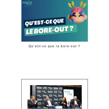
Qu’est-ce que le bore-out ?
The pub
economist
and soci
peop