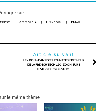
artager sur
TEREST
GOOGLE +
LINKEDIN
EMAIL
Article suivant
LE « DON » DANS L’ŒIL D’UN ENTREPRENEUR
DE LA FRENCH TECH 120 : ZOOM SUR 3
LEVIERS DE CROISSANCE
 sur le même thème