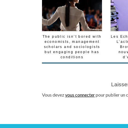
The public isn’t bored with
Les Ech
economists, management
L’act
scholars and sociologists
Bro
but engaging people has
nouv
conditions
d’
Laisse
Vous devez
vous connecter
pour publier un 