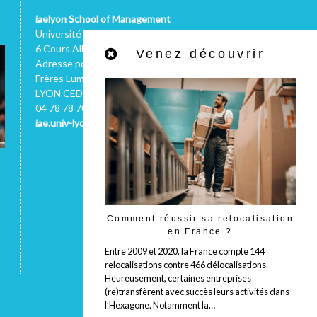
iaelyon School of Management
Université Jean Moulin
6 Cours Albert Thomas - 69008 LYON
Venez découvrir
Adresse postale : 1C, avenue des
Frères Lumière - CS 78242 - 69372
LYON CEDEX 08 (FRANCE)
04 78 78 70 66
iae.univ-lyon3.fr
Comment réussir sa relocalisation
en France ?
Entre 2009 et 2020, la France compte 144
relocalisations contre 466 délocalisations.
Heureusement, certaines entreprises
(re)transfèrent avec succès leurs activités dans
l’Hexagone. Notamment la…
Haut de page