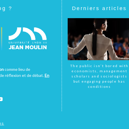
og ?
Derniers articles
The public isn’t bored with
yon
comme lieu de
economists, management
e réflexion et de débat.
En
scholars and sociologists
but engaging people has
conditions
es