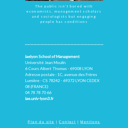
The public isn’t bored with
economists, management scholars
and sociologists but engaging
people has conditions
iaelyon School of Management
Université Jean Moulin
6 Cours Albert Thomas - 69008 LYON
Adresse postale : 1C, avenue des Frères
Lumière - CS 78242 - 69372 LYON CEDEX
08 (FRANCE)
04 78 78 70 66
iae.univ-lyon3.fr
Plan du site
|
Contact
|
Mentions