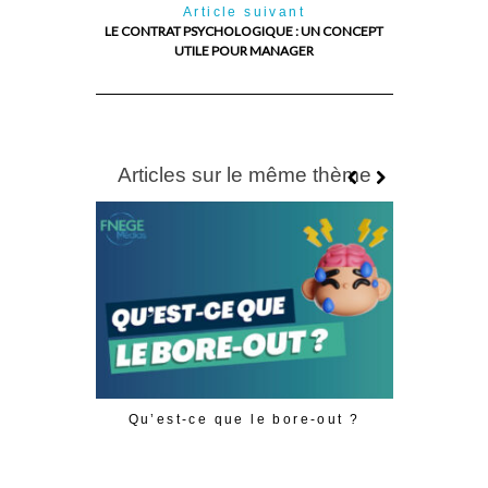
Article suivant
LE CONTRAT PSYCHOLOGIQUE : UN CONCEPT
UTILE POUR MANAGER
Articles sur le même thème
Qu’est-ce que le bore-out ?
The pub
economist
and soci
peop