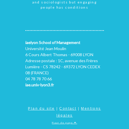
and sociologists but engaging
people has conditions
iaelyon School of Management
Université Jean Moulin
6 Cours Albert Thomas - 69008 LYON
Adresse postale : 1C, avenue des Frères
Lumière - CS 78242 - 69372 LYON CEDEX
08 (FRANCE)
04 78 78 70 66
iae.univ-lyon3.fr
Plan du site
|
Contact
|
Mentions
légales
Haut de page