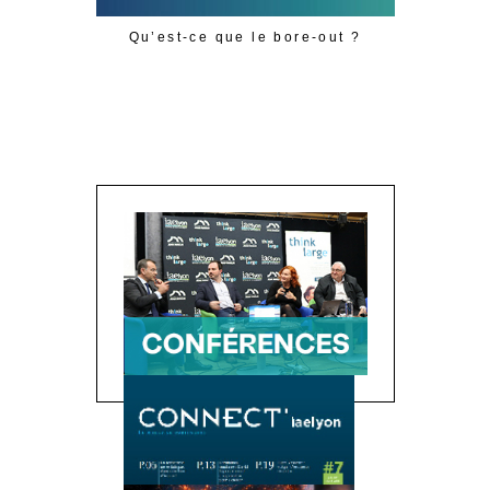
Qu’est-ce que le bore-out ?
Comprend
dépôts d’