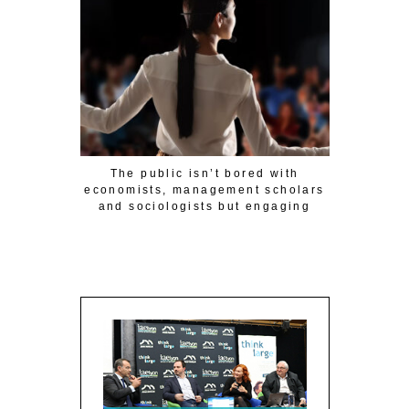
Les Ec
The public isn’t bored with
L’actri
economists, management scholars
incarne u
and sociologists but engaging
d
people has conditions