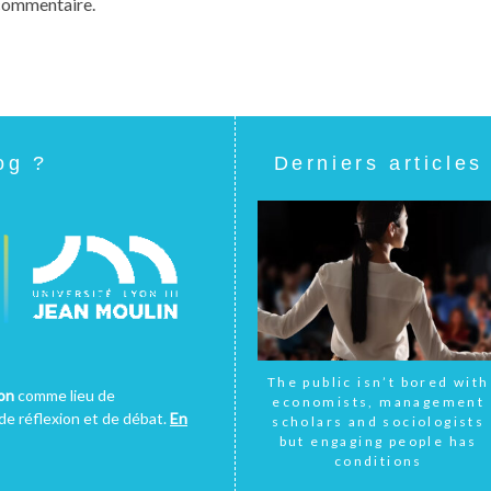
commentaire.
og ?
Derniers articles
The public isn’t bored with
yon
comme lieu de
economists, management
e réflexion et de débat.
En
scholars and sociologists
but engaging people has
conditions