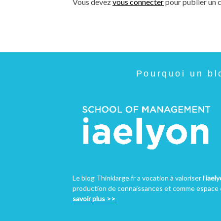
Vous devez
vous connecter
pour publier un 
Pourquoi un bl
Le blog Thinklarge.fr a vocation à valoriser l’
iael
production de connaissances et comme espace d
savoir plus >>