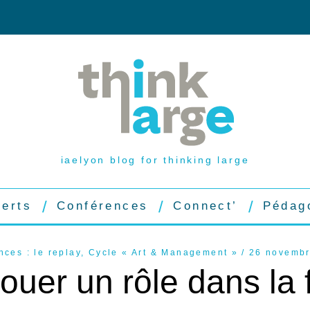
iaelyon blog for thinking large
perts
Conférences
Connect’
Pédag
ces : le replay
,
Cycle « Art & Management »
26 novemb
l jouer un rôle dans la