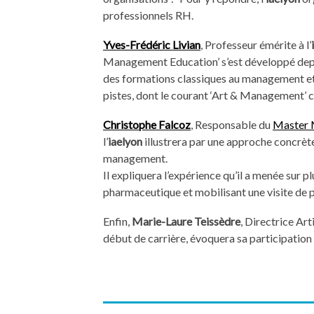
professionnels RH.
Yves-Frédéric Livian
, Professeur émérite à l’
Management Education’ s’est développé depu
des formations classiques au management et 
pistes, dont le courant ‘Art & Management’ co
Christophe Falcoz
, Responsable du
Master 
l’
iaelyon
illustrera par une approche concrète
management.
Il expliquera l’expérience qu’il a menée sur
pharmaceutique et mobilisant une visite de 
Enfin,
Marie-Laure Teissèdre
, Directrice Ar
début de carrière, évoquera sa participatio