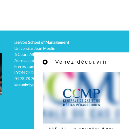
iaelyon School of Management
Université Jean Moulin
6 Cours Albert Thomas - 69008 LYON
Adresse postale : 1C, avenue des
Venez découvrir
Frères Lumière - CS 78242 - 69372
LYON CEDEX 08 (FRANCE)
04 78 78 70 66
iae.univ-lyon3.fr