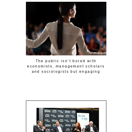
Les Ec
The public isn’t bored with
L’actri
economists, management scholars
incarne u
and sociologists but engaging
d
people has conditions