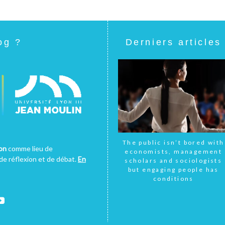
og ?
Derniers articles
The public isn’t bored with
yon
comme lieu de
economists, management
e réflexion et de débat.
En
scholars and sociologists
but engaging people has
conditions