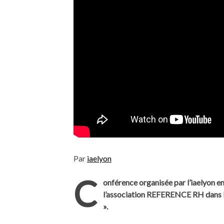
Par
iaelyon
C
onférence organisée par l’iaelyon 
l’association REFERENCE RH dans 
».