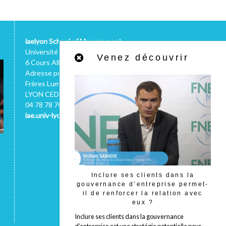
iaelyon School of Management
Université Jean Moulin
Venez découvrir
6 Cours Albert Thomas - 69008 LYON
Adresse postale : 1C, avenue des
Frères Lumière - CS 78242 - 69372
LYON CEDEX 08 (FRANCE)
04 78 78 70 66
iae.univ-lyon3.fr
Inclure ses clients dans la
gouvernance d’entreprise permet-
il de renforcer la relation avec
eux ?
Inclure ses clients dans la gouvernance