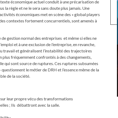
contexte économique actuel conduit à une précarisation de
plus la règle et ne le sera sans doute plus jamais. Une
’activités économiques met en scène des « global players
 des contextes fortement concurrentiels, sont amenés à
de gestion normal des entreprises et même si elles ne
mploi et à une exclusion de l’entreprise, en revanche,
travail et généralisent l’instabilité des trajectoires
s en plus fréquemment confrontés à des changements,
elle qui sont source de ruptures. Ces ruptures subsumées
» questionnent le métier de DRH et l’essence même de la
ble de la société.
 sur leur propre vécu des transformations
lles ; Ils débattront avec la salle.
bility