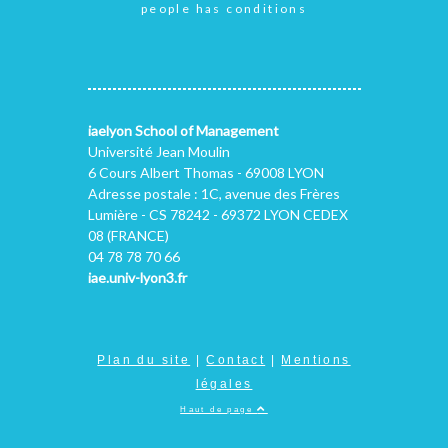
people has conditions
iaelyon School of Management
Université Jean Moulin
6 Cours Albert Thomas - 69008 LYON
Adresse postale : 1C, avenue des Frères
Lumière - CS 78242 - 69372 LYON CEDEX
08 (FRANCE)
04 78 78 70 66
iae.univ-lyon3.fr
Plan du site
|
Contact
|
Mentions
légales
Haut de page