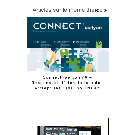
Articles sur le même thème
Connect’iaelyon #6 –
Conne
Responsabilité territoriale des
entreprise
entreprises : (se) nourrir en
proximité