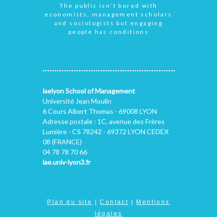
The public isn’t bored with
economists, management scholars
and sociologists but engaging
people has conditions
iaelyon School of Management
Université Jean Moulin
6 Cours Albert Thomas - 69008 LYON
Adresse postale : 1C, avenue des Frères
Lumière - CS 78242 - 69372 LYON CEDEX
08 (FRANCE)
04 78 78 70 66
iae.univ-lyon3.fr
Plan du site
|
Contact
|
Mentions
légales