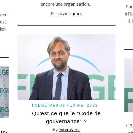
encore une organisation…
Par
à l’
En savoir plus
ence
à 
 est
ien-
FNEGE Médias
10 mai 2022
Qu’est-ce que le “Code de
gouvernance” ?
Le
By
Peter Wirtz
ans