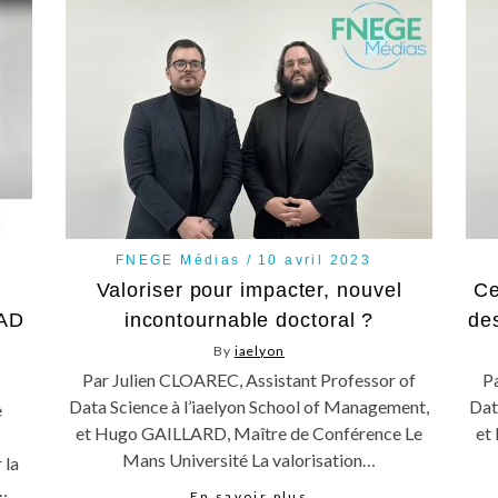
FNEGE Médias
10 avril 2023
Valoriser pour impacter, nouvel
Ce
PAD
incontournable doctoral ?
de
By
iaelyon
Par Julien CLOAREC, Assistant Professor of
P
Data Science à l’iaelyon School of Management,
Dat
e
et Hugo GAILLARD, Maître de Conférence Le
et
Mans Université La valorisation…
 la
t…
En savoir plus