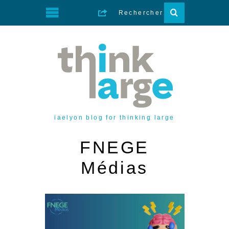
iaelyon blog for thinking large
FNEGE
Médias