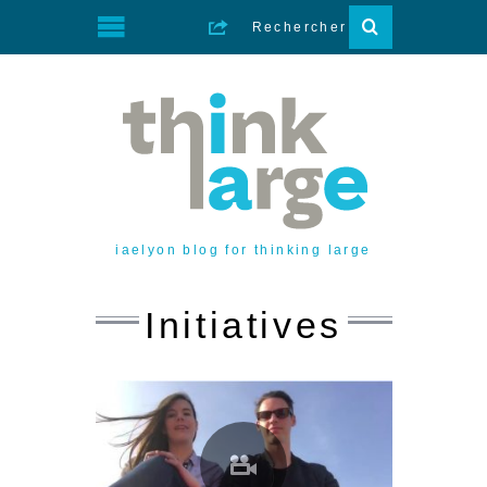
iaelyon blog for thinking large
Initiatives