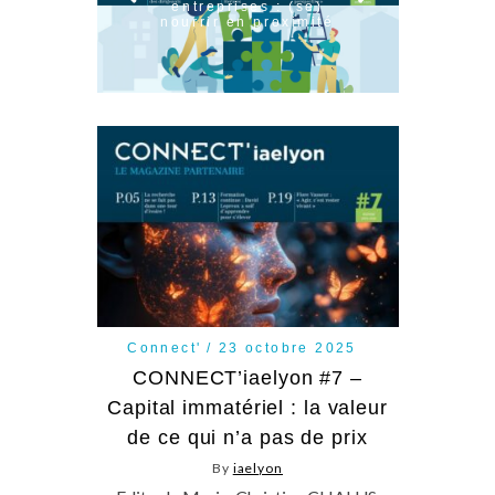
entreprises : (se)
nourrir en proximité
Connect'
23 octobre 2025
CONNECT’iaelyon #7 –
Capital immatériel : la valeur
de ce qui n’a pas de prix
By
iaelyon