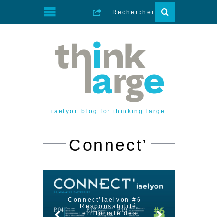
iaelyon blog for thinking large
Connect’
Connect’iaelyon #6 –
Responsabilité
Conn
s d’un
territoriale des
Les e
le