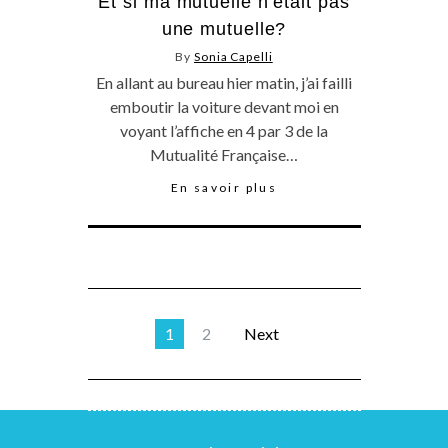
Et si ma mutuelle n’était pas
une mutuelle?
By
Sonia Capelli
En allant au bureau hier matin, j’ai failli
emboutir la voiture devant moi en
voyant l’affiche en 4 par 3 de la
Mutualité Française…
En savoir plus
1
2
Next