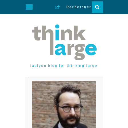
iaelyon blog for thinking large